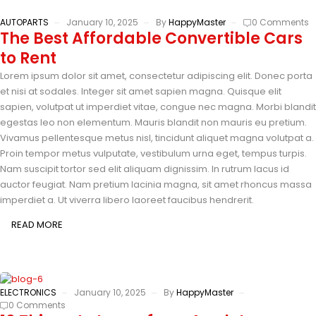
AUTOPARTS
January 10, 2025
By
HappyMaster
0 Comments
The Best Affordable Convertible Cars
to Rent
Lorem ipsum dolor sit amet, consectetur adipiscing elit. Donec porta
et nisi at sodales. Integer sit amet sapien magna. Quisque elit
sapien, volutpat ut imperdiet vitae, congue nec magna. Morbi blandit
egestas leo non elementum. Mauris blandit non mauris eu pretium.
Vivamus pellentesque metus nisl, tincidunt aliquet magna volutpat a.
Proin tempor metus vulputate, vestibulum urna eget, tempus turpis.
Nam suscipit tortor sed elit aliquam dignissim. In rutrum lacus id
auctor feugiat. Nam pretium lacinia magna, sit amet rhoncus massa
imperdiet a. Ut viverra libero laoreet faucibus hendrerit.
READ MORE
ELECTRONICS
January 10, 2025
By
HappyMaster
0 Comments