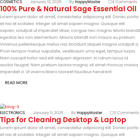
COSMETICS
January 12, 2025
By
HappyMaster
4 Comments
100% Pure & Natural Sage Essential Oil
Lorem ipsum dolor sit amet, consectetur adipiscing elit. Donec porta
et nisi at sodales. Integer sit amet sapien magna. Quisque elit
sapien, volutpat ut imperdiet vitae, congue nec magna. Morbi blandit
egestas leo non elementum. Mauris blandit non mauris eu pretium.
Vivamus pellentesque metus nisl, tincidunt aliquet magna volutpat a.
Proin tempor metus vulputate, vestibulum urna eget, tempus turpis.
Nam suscipit tortor sed elit aliquam dignissim. In rutrum lacus id
auctor feugiat. Nam pretium lacinia magna, sit amet rhoncus massa
imperdiet a. Ut viverra libero laoreet faucibus hendrerit.
READ MORE
ELECTRONICS
January 11, 2025
By
HappyMaster
0 Comments
Tips for Cleaning Desktop & Laptop
Lorem ipsum dolor sit amet, consectetur adipiscing elit. Donec porta
et nisi at sodales. Integer sit amet sapien magna. Quisque elit