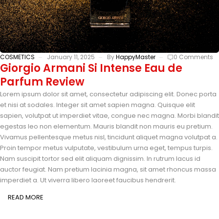
COSMETICS
January 11, 2025
By
HappyMaster
0 Comments
Giorgio Armani Si Intense Eau de
Parfum Review
Lorem ipsum dolor sit amet, consectetur adipiscing elit. Donec porta
et nisi at sodales. Integer sit amet sapien magna. Quisque elit
sapien, volutpat ut imperdiet vitae, congue nec magna. Morbi blandit
egestas leo non elementum. Mauris blandit non mauris eu pretium.
Vivamus pellentesque metus nisl, tincidunt aliquet magna volutpat a.
Proin tempor metus vulputate, vestibulum urna eget, tempus turpis.
Nam suscipit tortor sed elit aliquam dignissim. In rutrum lacus id
auctor feugiat. Nam pretium lacinia magna, sit amet rhoncus massa
imperdiet a. Ut viverra libero laoreet faucibus hendrerit.
READ MORE