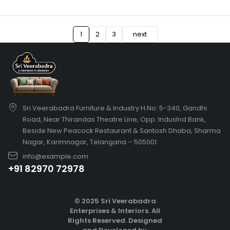
1
2
3
next
Sri Veerabadra Furniture & Industry H.No: 5-340, Gandhi
Road, Near Thirandas Theatre Line, Opp. IndusInd Bank,
Beside New Peacock Restaurant & Santosh Dhaba, Sharma
Nagar, Karimnagar, Telangana – 505001
info@example.com
+91 82970 72978
© 2025 Sri Veerabadra
Enterprises & Interiors. All
Rights Reserved.
Designed