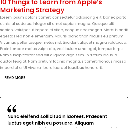
10 Things to Learn from Apple’s
Marketing Strategy
Lorem ipsum dolor sit amet, consectetur adipiscing elit. Donec porta
et nisi at sodales. Integer sit amet sapien magna. Quisque elit
sapien, volutpat ut imperdiet vitae, congue nec magna. Morbi blandit
egestas leo non elementum. Mauris blandit non mauris eu pretium.
Vivamus pellentesque metus nisl, tincidunt aliquet magna volutpat a.
Proin tempor metus vulputate, vestibulum urna eget, tempus turpis.
Nam suscipit tortor sed elit aliquam dignissim. In rutrum lacus id
auctor feugiat. Nam pretium lacinia magna, sit amet rhoncus massa
imperdiet a. Ut viverra libero laoreet faucibus hendrerit.
READ MORE
Nunc eleifend sollicitudin laoreet. Praesent
luctus eget nibh eu posuere. Aliquam