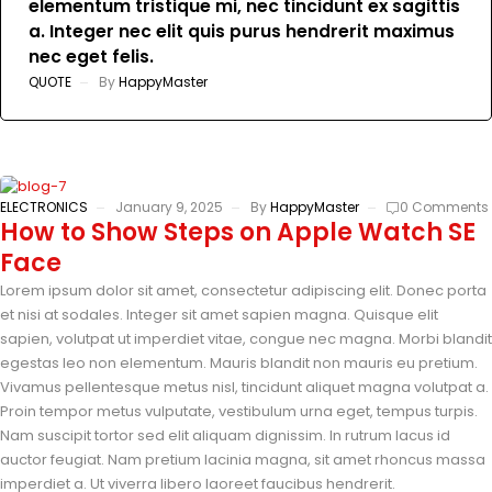
elementum tristique mi, nec tincidunt ex sagittis
a. Integer nec elit quis purus hendrerit maximus
nec eget felis.
QUOTE
By
HappyMaster
ELECTRONICS
January 9, 2025
By
HappyMaster
0 Comments
How to Show Steps on Apple Watch SE
Face
Lorem ipsum dolor sit amet, consectetur adipiscing elit. Donec porta
et nisi at sodales. Integer sit amet sapien magna. Quisque elit
sapien, volutpat ut imperdiet vitae, congue nec magna. Morbi blandit
egestas leo non elementum. Mauris blandit non mauris eu pretium.
Vivamus pellentesque metus nisl, tincidunt aliquet magna volutpat a.
Proin tempor metus vulputate, vestibulum urna eget, tempus turpis.
Nam suscipit tortor sed elit aliquam dignissim. In rutrum lacus id
auctor feugiat. Nam pretium lacinia magna, sit amet rhoncus massa
imperdiet a. Ut viverra libero laoreet faucibus hendrerit.