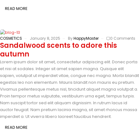
READ MORE
COSMETICS
January 8, 2025
By
HappyMaster
0 Comments
Sandalwood scents to adore this
autumn
Lorem ipsum dolor sit amet, consectetur adipiscing elit. Donec porta
et nisi at sodales. Integer sit amet sapien magna. Quisque elit
sapien, volutpat ut imperdiet vitae, congue nec magna. Morbi blandit
egestas leo non elementum. Mauris blandit non mauris eu pretium.
Vivamus pellentesque metus nisl, tincidunt aliquet magna volutpat a.
Proin tempor metus vulputate, vestibulum urna eget, tempus turpis.
Nam suscipit tortor sed elit aliquam dignissim. In rutrum lacus id
auctor feugiat. Nam pretium lacinia magna, sit amet rhoncus massa
imperdiet a. Ut viverra libero laoreet faucibus hendrerit.
READ MORE